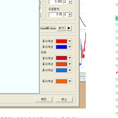
▽
▽
▽
▽
▽
▽
▽
▽
▽
▽
▽
▽
▽
▽