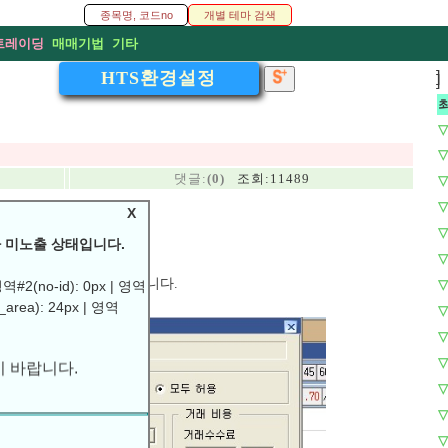
트레이딩
매매기법
기타
HTS환경설정
]
]
▽
▽
댓글:
(0)
조회:11489
▽
▽
X
▽
의투자 계좌를 신청하였다.
 미노출 상태입니다.
▽
 트레이딩이 생각이 납니다.
▽
#2(no-id): 0px | 영역
_area): 24px | 영역
 바랍니다.
▽
▽
▽
▽
▽
▽