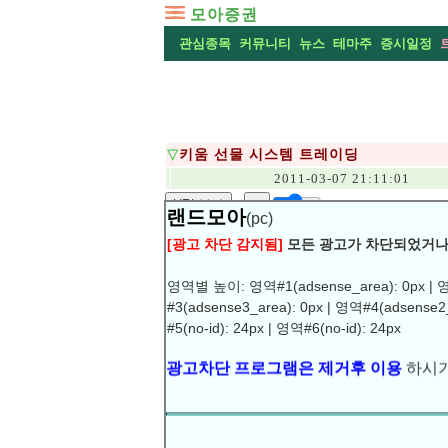
모아증권
관심종목
커뮤니티
뉴스
테마주
증시일정
▽
키움 선물 시스템 트레이딩
2011-03-07 21:11:01
URL복사
▶
랜드모아
(pc)
BS 선물 매매 신호의 검증을 위해 선물 모
[광고 차단 감지됨]
모든 광고가 차단되었거나
무려 1억원을 주더라구요. ㅋㅋ
그리고 나서보니 종합챠트에서 보았던 시스템
영역별 높이: 영역#1(adsense_area): 0px | 영역
무대포로 열어 보았습니다.
#3(adsense3_area): 0px | 영역#4(adsense2
광고차단 프로그램은 제거후 이용
하시기
#5(no-id): 24px | 영역#6(no-id): 24px