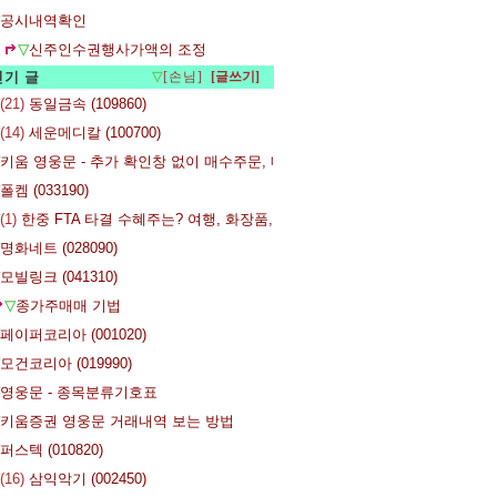
공시내역확인
▽
신주인수권행사가액의 조정
인기 글
▽
[손님]
(21)
동일금속 (109860)
(14)
세운메디칼 (100700)
키움 영웅문 - 추가 확인창 없이 매수주문, 매도주문 하기
폴켐 (033190)
(1)
한중 FTA 타결 수혜주는? 여행, 화장품, 한류 콘텐츠, 운수송산업
명화네트 (028090)
모빌링크 (041310)
▽
종가주매매 기법
페이퍼코리아 (001020)
모건코리아 (019990)
영웅문 - 종목분류기호표
키움증권 영웅문 거래내역 보는 방법
퍼스텍 (010820)
(16)
삼익악기 (002450)