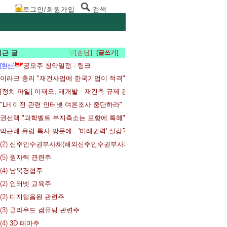
로그인/회원가입
검색
최근 글
▽
[손님]
공모주 청약일정 - 링크
[현산]
이라크 총리 "재건사업에 한국기업이 적격"
[정치 파일] 이재오, 재개발ㆍ재건축 규제 완화법 대표 발의
"LH 이전 관련 인터넷 여론조사 중단하라"
권선택 "과학벨트 부지축소는 포항에 특혜"
박근혜 유럽 특사 방문에…'미래권력' 실감?
(2)
신주인수권부사채(해외신주인수권부사채 포함) 발행후 만기전 사채 취득
(5)
원자력 관련주
(4)
남북경협주
(2)
인터넷 교육주
(2)
디지털음원 관련주
(3)
클라우드 컴퓨팅 관련주
(4)
3D 테마주