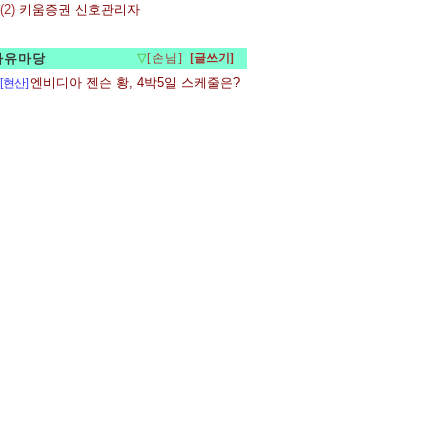
(2)
키움증권 신호관리자
자유마당
▽
[손님]
엔비디아 젠슨 황, 4박5일 스케줄은?
[현산]