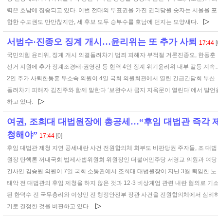
력은 호남에 집중되고 있다. 이번 전대의 투표권을 가진 권리당원 숫자는 서울을 포
▷
함한 수도권도 만만찮지만, 세 후보 모두 승부수를 호남에 던지는 모양새다.
서범수·진종오 징계 개시…윤리위는 또 추가 사퇴
17:44
[
국민의힘 윤리위, 징계 개시 의결돌려차기 범죄 피해자 부적절 거론진종오, 한동훈
선거 지원에 추가 징계조경태·권영진 등 현역 4인 징계 위기윤리위 내부 갈등 계속
2인 추가 사퇴한동훈 무소속 의원이 4일 국회 의원회관에서 열린 긴급간담회 부산
돌려차기 피해자 김진주와 함께 말한다 ‘보완수사 금지 지옥문이 열린다’에서 발언
▷
하고 있다.
여권, 조희대 대법원장에 총공세…“후임 대법관 즉각 
청해야”
17:44
[0]
후임 대법관 제청 지연 공세내란 사건 전원합의체 회부도 비판당권 주자들, 조 대법
원장 탄핵론 꺼내국회 법제사법위원회 위원장인 더불어민주당 서영교 의원과 여당
간사인 김승원 의원이 7일 국회 소통관에서 조희대 대법원장이 지난 3월 퇴임한 노
태악 전 대법관의 후임 제청을 하지 않은 것과 12·3 비상계엄 관련 내란 혐의로 기
된 한덕수 전 국무총리와 이상민 전 행정안전부 장관 사건을 전원합의체에서 심리
▷
기로 결정한 것을 비판하고 있다.