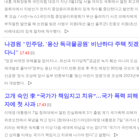
내홍 격화장동혁 국민의힘 대표가 지난 3월12일 서울 여의도 국회에서 열린 최고
원회의에서 지방선거 전까지 중앙윤리위원회의 징계 착수를 중단한다고 발언한 이
후 모습. / 사진=뉴스1국민의힘 중앙윤리위원회가 부산 돌려차기 사건 피해자에게
부적절한 발언을 해 논란을 빚은 서범수 의원(재선·울산 울주군)·진종오 의원(초선·
▷
비례대표)의 징계 절차에 착수했다.
나경원 "민주당, '용산 독극물공원' 비난하다 주택 짓겠
다니"
17:43
[0]
"정권 바뀌면 유해물질 없어지나...위선과 자가당착""공급은 녹지 훼손 아니라 도심
재개발로 풀어야"정부는 용산 미군기지 반환 완료 후 추진 예정인 90만평 규모의 '
산공원' 정식 조성에 앞서 일부 반환부지를 '용산 어린이 정원'으로 조성해 2023년
▷
터 개방했다.
고개 숙인 李 “국가가 책임지고 치유”…국가 폭력 피해
자에 첫 사과
17:43
[0]
이재명 대통령이 7일 청와대에서 열린 진실화해위 3기 출범 계기 국가폭력 피해자
위로오찬에서 묵념을 하고 있다. [청와대사진기자단]이재명 대통령은 7일 “과거사 
리라는 해묵은 숙제를 더 이상 다음 세대에 떠넘길 수는 없다”며 “국가가 국민에게 
▷
긴 상처를 이제는 국가가 책임지고 치유해 나가야 한다”고 말했다.