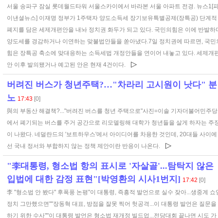
서울 송파구 잠실 롯데월드타워 서울스카이에서 바라본 서울 아파트 전경. 뉴스1[
이낸셜뉴스] 이재명 정부가 1주택자 양도소득세 장기보유특별공제(장특공) 단계적
폐지를 담은 세제개편안을 내놔 정치권 화두가 되고 있다. 국민의힘은 이에 반발하
양도세를 경감하거나 이연하는 맞불법안들을 쏟아냈다.7일 정치권에 따르면, 국민
힘은 장특공 축소에 맞대응하는 소득세법 개정안들을 연이어 내놓고 있다. 세제개
▷
안 이후 발의됐거나 예고된 안은 현재 4건이다.
버려진 버스가 청년주택?…"차라리 고시원이 낫다" 분
노
17:43
[0]
與의 부동산 해결책?..."버려진 버스를 청년 주택으로"사진=이솔 기자더불어민주당
에서 폐기되는 버스를 주거 공간으로 리모델링해 대학가 청년들을 살게 하자는 주
이 나왔다. 네덜란드의 '보트하우스'에서 아이디어를 차용한 것인데, 20대들 사이에
▷
선 국내 정서와 부합하지 않는 정책 제안이란 반응이 나온다.
"李대통령, 형소법 항의 표시로 '자살골'...탐탁지 않은
입법에 대한 감정 표현"[박영환의 시사1번지]
17:42
[0]
李 "형소법 안 봤다" 후폭풍 논평"이 대통령, 즉흥적 발언으로 실수 잦아...생중계 쇼
정치 그만했으면""장동혁 대표, 방점을 잘못 찍어 헛공격...이 대통령 발언은 질문을
하기 위한 수사""이 대통령 발언은 형소법 재개정 빌드업...전당대회 끝나면 시도 가