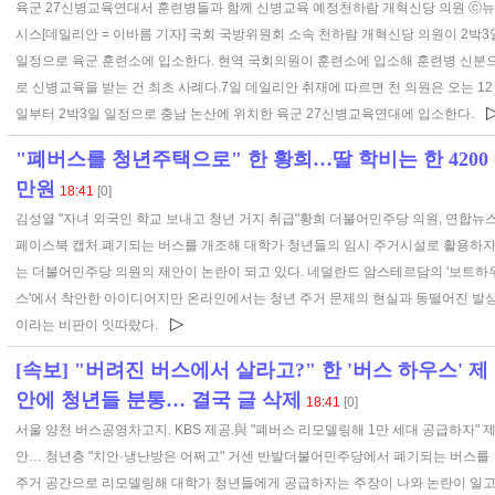
육군 27신병교육연대서 훈련병들과 함께 신병교육 예정천하람 개혁신당 의원 ⓒ뉴
시스[데일리안 = 이바름 기자] 국회 국방위원회 소속 천하람 개혁신당 의원이 2박3
일정으로 육군 훈련소에 입소한다. 현역 국회의원이 훈련소에 입소해 훈련병 신분
로 신병교육을 받는 건 최초 사례다.7일 데일리안 취재에 따르면 천 의원은 오는 12
일부터 2박3일 일정으로 충남 논산에 위치한 육군 27신병교육연대에 입소한다.
"폐버스를 청년주택으로" 한 황희…딸 학비는 한 4200
만원
18:41
[0]
김성열 "자녀 외국인 학교 보내고 청년 거지 취급"황희 더불어민주당 의원, 연합뉴스
페이스북 캡처.폐기되는 버스를 개조해 대학가 청년들의 임시 주거시설로 활용하
는 더불어민주당 의원의 제안이 논란이 되고 있다. 네덜란드 암스테르담의 '보트하
스'에서 착안한 아이디어지만 온라인에서는 청년 주거 문제의 현실과 동떨어진 발
▷
이라는 비판이 잇따랐다.
[속보] "버려진 버스에서 살라고?" 한 '버스 하우스' 제
안에 청년들 분통… 결국 글 삭제
18:41
[0]
서울 양천 버스공영차고지. KBS 제공.與 "폐버스 리모델링해 1만 세대 공급하자" 
안… 청년층 "치안·냉난방은 어쩌고" 거센 반발더불어민주당에서 폐기되는 버스를
주거 공간으로 리모델링해 대학가 청년들에게 공급하자는 주장이 나와 논란이 일