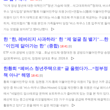
"이게 정녕 청년에 대한 대책인가""청년 가슴에 대못…석고대죄하라""청와대, 버스
우스 '공식입장' 밝혀라"황희 더불어민주당 의원 [사진=연합뉴스]황희 더불어민주
의원이 단기 주거 대책으로 폐기되는 버스를 개조해 주거용으로 제공하는 구상을 
히자, 국민의힘이 "황 의원 본인과 가족들부터 당장 '버스 하우스 1호 입주자'로 들
▷
가는 모범을 보이라"고 맹비난했다.
한 "한, 레버리지 사과하라" 한 "제 얼굴 침 뱉기"…한
"이인제 닮아가는 한" (종합)
18:41
[0]
ETF 사과 공방에 신경전 가열…호남 반도체·명청대전 등 공방도더불어민주당 송영
▷
길(왼쪽부터), 김민석, 정청래 당대표 후보. 2026.8.
한황희 “폐버스 청년주택으로” 글 올렸다가…“정부정
책 아냐” 해명
18:41
[0]
황희 더불어민주당 의원. 임현동 기자.황희 더불어민주당 의원이 7일 청년 거주 공
방안 중 하나로 ‘버스-하우스’(Bus House) 도입을 제안했다.황 의원은 이날 페이스
에서 “네덜란드 암스테르담 운하에 보트하우스가 즐비하게 있는 것을 본 적이 있다.
폐선박 또는 중고선박을 리모델링해서 1만 가구 이상을 공급해 주택문제 해결책으
▷
활용하고 있다”고 운을 떼며 이 같은 제안을 내놨다.