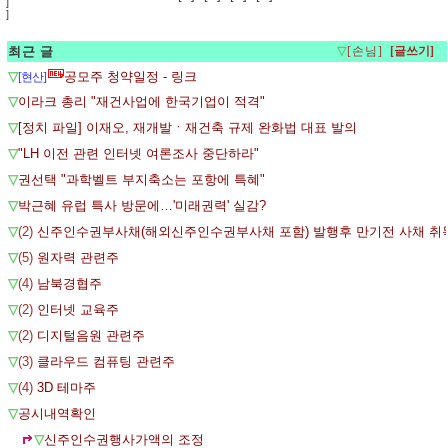
]
]
최근 글
▽
[손님]
▽
공모주 청약일정 - 링크
[현산]
▽
이라크 총리 "재건사업에 한국기업이 적격"
▽
[정치 파일] 이재오, 재개발ㆍ재건축 규제 완화법 대표 발의
▽
"LH 이전 관련 인터넷 여론조사 중단하라"
▽
권선택 "과학벨트 부지축소는 포항에 특혜"
▽
박근혜 유럽 특사 방문에…'미래권력' 실감?
▽
(2)
신주인수권부사채(해외신주인수권부사채 포함) 발행후 만기전 사채 취
▽
(5)
원자력 관련주
▽
(4)
남북경협주
▽
(2)
인터넷 교육주
▽
(2)
디지털음원 관련주
▽
(3)
클라우드 컴퓨팅 관련주
▽
(4)
3D 테마주
▽
공시내역확인
▽
신주인수권행사가액의 조정