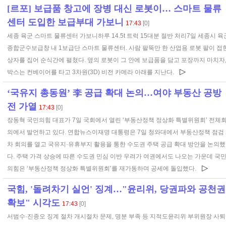
[르포] 보급품 창고에 장병 대신 로봇이… 스마트 물류
센터 도입한 보급부대 가보니
17:43
[0]
세종 육군 스마트 물류센터 가보니하루 14.5t 트럭 15대분 절반 처리7일 세종시 육
종합군수보급창 내 1보급단 스마트 물류센터. 사람 팔뚝만 한 산업용 로봇 팔이 접
상자를 집어 순식간에 펼쳤다. 옆의 로봇이 그 안에 보급품을 담고 포장까지 마치자
▷
박스는 컨베이어를 타고 3차원(3D) 비전 카메라 아래를 지난다.
‘국유지 총동원’ 李 공급 확대 논의…여야 부동산 공방
전 가열
17:43
[0]
장동혁 국민의힘 대표가 7일 국회에서 열린 ‘부동산정책 정상화 특별위원회’ 전체
의에서 발언하고 있다. 연합뉴스이재명 대통령은 7일 청와대에서 부동산정책 점검 
차 회의를 열고 국유지·유휴부지 활용을 통한 수도권 주택 공급 확대 방안을 논의했
다. 주택 가격 상승에 따른 수도권 민심 이반 우려가 여권에서도 나오는 가운데 국
▷
의힘은 ‘부동산정책 정상화 특별위원회’를 재가동하며 공세에 돌입했다.
국힘, '돌려차기 실언' 징계…"윤리위, 당권파와 공천권
확보" 시각도
17:43
[0]
서범수·진종오 징계 절차 개시절차 문제, 명분 부족 등 지적도윤리위 부위원장 사퇴