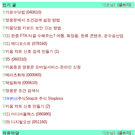
인기 글
▽
[손님]
▽
가로수닷컴 (040610)
▽
영웅문에서 조건검색 설정 방법
▽
키움닷컴 키보드 보안 끄는 방법.
▽
(1)
한중 FTA 타결 수혜주는? 여행, 화장품, 한류 콘텐츠, 운수송산업
▽
(1)
메디포스트 (078160)
▽
키움 챠트 신호 검색 만들기 (1)
▽
3S (060310)
▽
키움증권 영웅문 모바일서비스 온라인 신청
▽
메리츠화재 (000060)
▽
제일화재 (000610)
▽
영웅문 조건 검색식
▽
주식Stop과 주식 Stoploss
[푸른산]
▽
키움 챠트 신호 만들기 (2)
▽
(1)
미디어플렉스 (086980)
▽
(9)
디지털오션 (051160)
자유마당
▽
[손님]