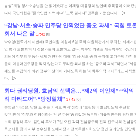
능성"'개정 형사소송법을 안 읽어봤다'는 이재명 대통령의 발언에 후폭풍이 이어졌
▷
니다.국민의힘은 "졸속입법 자백이냐" "노룩 결재냐" 맹폭을 가했습니다.
“강남·서초·송파 민주당 안찍었단 증오 과세” 국힘 토
회서 나온 말
17:42
[0]
박수영(왼쪽에서 세번째) 국민의힘 의원이 6일 국회 의원회관에서 주최한 ‘세제개
안 평가 토론회’에서 전문가들이 토론하고 있다. 박수영 의원실 제공박수영 국민의
의원이 정부의 부동산 세제 개편안에 대해 “강남·서초·송파 등지에 고가주택 가진 
들이 더불어민주당을 찍지 않는다고 무리한 과세를 하는 ‘증오의 과세’”라면서 “세
제도를 복잡하게 바꿔 정부의 선의에 기대도록 하는 ‘사회주의적 과세’”라고 지적했
▷
다.
최다 권리당원, 호남의 선택은…“제2의 이인제”·“악의
적 마타도어”·“당정일체”
17:42
[0]
송영길 “이성윤, 당원 표 주는 기계로 여겨”정청래 “보란듯이 호남반도체 추진할
것”김민석 “정부와 여당이라는 건 곧 한몸”송영길(왼쪽부터) 더불어민주당 당대표 
보와 정청래 후보, 김민석 후보가 7일 오전 각각 전남광주와 전북 전주시와 전남광
목포시를 찾아 서부 농수산물 도매시장과 전북특별자치도당 청년 권리당원 간담회
▷