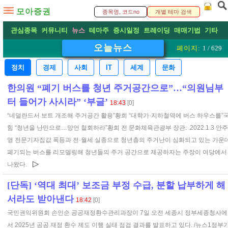
모아증권
관심종목
커뮤니티
뉴스
테마주
증시일정
트레이딩
매매기법
기타
오늘뉴스
페이지:
1 / 629
정치
경제
사회
IT
세계
문화
한의원 “폐기 버스를 청년 주거공간으로”…“의원님부
터 들어가 사시라” ‘부글’
18:43
[0]
“네덜란드서 보트 개조해 주거공간 활용”황희 “대학가·지하철역에 버스 하우스를”
힘 “청년을 난민으로…망언 철회하라”황희 전 문화체육관광부 장관. .2022.1.3 안주
영 전문기자집값 폭등과 전·월세 실종으로 청년층의 주거난이 심화되고 있는 가운데
폐기되는 버스를 리모델링해 청년들의 주거 공간으로 제공하자는 주장이 여당에서
▷
나왔다.
[단독] ‘역대 최대’ 보조금 부정 수급, 분할 납부하게 해
서라도 받아낸다
18:42
[0]
국민권익위원회 손인순 공공재정환수관리과장이 7일 오전 세종시 정부세종청사에
서 2025년 공공 재정 환수 제도 이행 실태 점검 결과를 발표하고 있다. /뉴스1정부