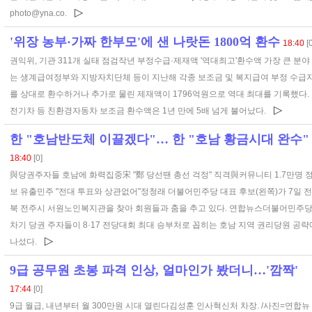
▷
photo@yna.co.
'위장 농부·가짜 한부모'에 샌 나랏돈 1800억 환수
18:40
[
권익위, 기관 311개 실태 점검작년 부정수급·제재액 '역대최고'환수액 가장 큰 분야
는 생계급여정부와 지방자치단체 등이 지난해 각종 보조금 및 복지급여 부정 수급
를 상대로 환수하거나 추가로 물린 제재액이 1796억원으로 역대 최대를 기록했다.
▷
전기차 등 친환경자동차 보조금 환수액은 1년 만에 5배 넘게 불어났다.
한 "호남반도체 이끌겠다"… 한 "호남 황금시대 완수"
18:40
[0]
與당권주자들 호남에 화력집중宋 "鄭 당선땐 총선 걱정" 직격與커뮤니티 1.7만명 
보 유출민주 "전대 투표와 상관없어"정청래 더불어민주당 대표 후보(왼쪽)가 7일 전
북 전주시 서원노인복지관을 찾아 회원들과 춤을 추고 있다. 연합뉴스더불어민주
차기 당권 주자들이 8·17 전당대회 최대 승부처로 꼽히는 호남 지역 권리당원 공략
▷
나섰다.
9급 공무원 초봉 파격 인상, 얼마인가 봤더니…'깜짝'
17:44
[0]
9급 월급, 내년부터 월 300만원 시대 열린다김성훈 인사혁신처 차장. /사진=연합뉴