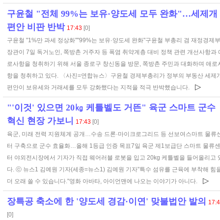
구윤철 "전체 99%는 보유·양도세 모두 완화"…세제개
편안 비판 반박
17:43
[0]
구윤철 "1%만 과세 정상화""99%는 보유·양도세 완화"구윤철 부총리 겸 재정경제
장관이 7일 독거노인, 쪽방촌 거주자 등 폭염 취약계층 대비 정책 관련 개선사항과 
로사항을 청취하기 위해 서울 종로구 창신동을 방문, 쪽방촌 주민과 대화하며 애로
항을 청취하고 있다. 〈사진=연합뉴스〉구윤철 경제부총리가 정부의 부동산 세제
▷
편안이 보유세와 거래세를 모두 강화했다는 지적을 적극 반박했습니다.
"'이것' 있으면 20㎏ 케틀벨도 거뜬" 육군 스마트 군수
혁신 현장 가보니
17:43
[0]
육군, 미래 전력 지원체계 공개…수송 드론·마이크로그리드 등 선보여스마트 물류
터 구축으로 군수 효율화…올해 1등급 인증 목표7일 육군 제1보급단 스마트 물류
터 야외전시장에서 기자가 직접 웨어러블 로봇을 입고 20kg 케틀벨을 들어올리고 
다. ⓒ 뉴스1 김예원 기자(세종=뉴스1) 김예원 기자"특수 섬유를 근육에 부착해 힘
▷
더 오래 쓸 수 있습니다."영화 아바타, 아이언맨에 나오는 이야기가 아니다.
장특공 축소에 한 '양도세 경감·이연' 맞불법안 발의
17:
[0]