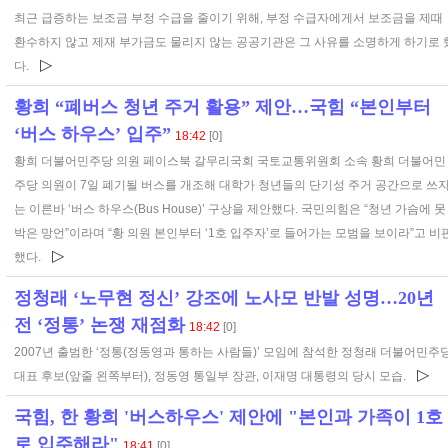
최근 급증하는 보조금 부정 수급을 줄이기 위해, 부정 수급자에게서 보조금을 제때
환수하지 않고 제재 부가금도 물리지 않는 공공기관은 그 사유를 소명하게 하기로 
▷
다.
황희 “폐버스 청년 주거 활용” 제안…국힘 “본인부터
‘버스 하우스’ 입주”
18:42
[0]
황희 더불어민주당 의원 페이스북 갈무리국회 국토교통위원회 소속 황희 더불어민
주당 의원이 7일 폐기될 버스를 개조해 대학가 청년들의 단기성 주거 공간으로 쓰
는 이른바 ‘버스 하우스(Bus House)’ 구상을 제안했다. 국민의힘은 “청년 가슴에 못
박은 망언”이라며 “황 의원 본인부터 ‘1호 입주자’로 들어가는 모범을 보이라”고 비
▷
했다.
정청래 ‘노무현 정신’ 강조에 노사모 반발 성명…20년
전 ‘정통’ 논쟁 재점화
18:42
[0]
2007년 출범한 ‘정통(정동영과 통하는 사람들)’ 모임에 참석한 정청래 더불어민주
▷
대표 후보(앞줄 왼쪽부터), 정동영 통일부 장관, 이재명 대통령의 당시 모습.
국힘, 한 황희 '버스하우스' 제안에 "본인과 가족이 1호
로 입주해라"
18:41
[0]