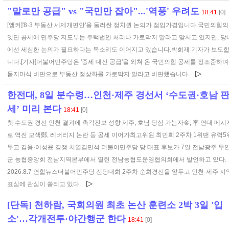
"말로만 공급" vs "국민만 잡아"...'역풍' 우려도
18:41
[0]
[앵커]'8·3 부동산 세제개편안'을 둘러싼 정치권 논의가 점입가경입니다.국민의힘의
잇단 공세에 민주당 지도부는 주택법안 처리나 가로막지 말라고 맞서고 있지만, 당
에선 세심한 논의가 필요하다는 목소리도 이어지고 있습니다.박희재 기자가 보도
니다.[기자]더불어민주당은 '증세 대신 공급'을 외쳐 온 국민의힘 공세를 정조준하며
▷
묻지마식 비판으로 부동산 정상화를 가로막지 말라고 비판했습니다.
한전대, 8일 분수령…인천·제주 경선서 ‘수도권·호남 
세’ 미리 본다
18:41
[0]
첫 수도권 경선 인천 결과에 촉각진보 성향 제주, 호남 당심 가늠자金, 李 연대 메시
로 역전 모색鄭, 레버리지 논란 등 공세 이어가최고위원 최민희 2주차 1위땐 유력5
두고 김용·이성윤 경쟁 치열김민석 더불어민주당 당 대표 후보가 7일 전남광주 무
군 농협중앙회 전남지역본부에서 열린 전남농협도운영협의회에서 발언하고 있다.
2026.8.7 연합뉴스더불어민주당 전당대회 2주차 순회경선을 앞두고 인천·제주 지
▷
표심에 관심이 쏠리고 있다.
[단독] 천하람, 국회의원 최초 논산 훈련소 2박 3일 '입
소'…각개전투·야간행군 한다
18:41
[0]