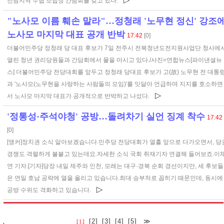
전남지역 수협 조합장 간담회를 갖고 있다.
"노사모 이름 훼손 말라"…정청래 '노무현 정신' 강조
노사모 마지막 대표 공개 반박
17:42
[0]
더불어민주당 정청래 당 대표 후보가 7일 전주시 전북청년도전지원사업단 청사에
열린 청년 권리당원들과 간담회에서 물을 마시고 있다./사진=연합뉴스[파이낸셜뉴
스] 더불어민주당 전당대회를 앞두고 정청래 당대표 후보가 고(故) 노무현 전 대통
과 '노사모(노무현을 사랑하는 사람들의 모임)'를 잇달아 언급하며 지지를 호소하면
▷
서 노사모 마지막 대표가 공개적으로 반박하고 나섰다.
'정통성·주석야청' 공방…돌려차기 실언 징계 착수
17:42
[0]
[앵커]정치권 소식 알아보겠습니다.민주당 전당대회가 열흘 앞으로 다가오면서, 당
경쟁도 격렬하게 불붙고 있는데요.자세한 소식 국회 취재기자 연결해 들어보죠.이
연 기자.[기자]당장 내일 제주와 인천, 모레는 대구·경북 순회 경선이지만, 세 후보들
은 연일 호남 공략에 열을 올리고 있습니다.최대 승부처로 꼽히기 때문인데, 동시에
▷
공방 수위도 격화하고 있습니다.
[2]
[3]
[4]
[5]
≫
[1]