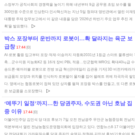
스정부가 공직사회의 경쟁력을 높이기 위해 내년부터 9급 공무원 초임 보수를 월
300만원 수준으로 인상한다.인사혁신처는 지난 5일 청와대 영빈관에서 열린 이재
대통령 주재 업무보고에서 이 같은 내용을 담은 '2026년 하반기 주요 업무 추진 계
▷
획'을 발표했다.
박스 포장부터 운반까지 로봇이…확 달라지는 육군 보
급창
17:44
[0]
AI·로봇 활용 입고부터 포장·적재·이송까지 자동화2031년 1등급 스마트 물류센터 
축…군수지원 지능화K2 등 16개 장비 PBL 적용…민군협력 MRO도 확대40㎏급 수
송드론·웨어러블 로봇으로 전방 보급 혁신[이데일리 김관용 기자] 3D 비전카메라가
보급품의 모양과 위치를 인식하자 로봇팔이 물자를 집어 팔레트 위에 차곡차곡 쌓
다. 옆에서는 협동로봇이 접혀 있던 상자를 펼쳐 포장용 박스를 만들고, 또 다른 로
▷
은 보급품을 소포장했다.
‘메뚜기 일정’까지…한 당권주자, 수도권 아닌 호남 집
중 이유
17:44
[0]
더불어민주당 김민석 당 대표 후보가 7일 오전 전남광주 무안군 농협중앙회 전남지
역본부에서 열린 전남농협도운영협의회에 입장하고 있다. 연합뉴스8·17 더불어민
당 전당대회가 가까워질수록 당권 주자인 송영길·정청래·김민석 후보(기호순)의 화