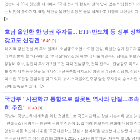
있습니다.20대 청년들 사이에서 "국내 정서와 현실에 전혀 맞지 않는 탁상행정"이
는 비판이 쏟아지자, 해당 제안을 올렸던 의원은 글을 삭제하고 해명에 나섰습니다
▷
호남 올인한 한 당권 주자들... ETF·반도체 등 정부 정
갖고도 신경전
18:40
[0]
타 지역 경선 전날 세 후보 일제히 호남행모호한 수도권 민심, 확실한 승기 잡고자'
리 책임론'에 鄭 "사과해" 金 "부적절"송영길(왼쪽부터) 더불어민주당 당대표 후보와
정청래 후보, 김민석 후보가 7일 오전 각각 전남광주, 전북 전주시, 전남광주 목포시
를 찾아 서부 농수산물 도매시장과 전북특별자치도당 청년 권리당원 간담회, 전남
역 수협 조합장 간담회를 갖고 있다. 뉴시스더불어민주당 당권 주자들이 승부처인 
▷
남에 말뚝을 박았다.
국방부 "사관학교 통합으로 잘못된 역사와 단절…조속
히 추진"
18:40
[0]
국방부, 국방교육 대개혁을 위한 첫걸음으로 국군사관학교 창설 기본계획 발표 (서
=연합뉴스) 국방부는 안규백 국방부 장관이 16일 미래 안보환경 변화에 대응해 장
양성체계를 혁신하기 위한 '국군사관학교 창설 기본계획'을 발표했다고 밝혔다. 사
은 국군사관학교 예상 조감도(그래픽). 2026.7.16 [국방부 제공. 재판매 및 DB 금지]